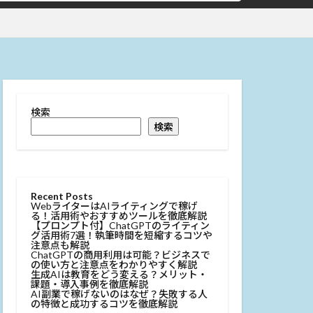
検索
検索
Recent Posts
WebライターはAIライティングで稼げ
る！活用術やおすすめツールを徹底解説
【プロンプト付】ChatGPTのライティン
グ活用術7選！執筆時間を短縮するコツや
注意点も解説
ChatGPTの商用利用は可能？ビジネスで
の使い方と注意点をわかりやすく解説
生成AIは教育をどう変える？メリット・
課題・導入事例を徹底解説
AI副業で稼げないのはなぜ？失敗する人
の特徴と成功するコツを徹底解説