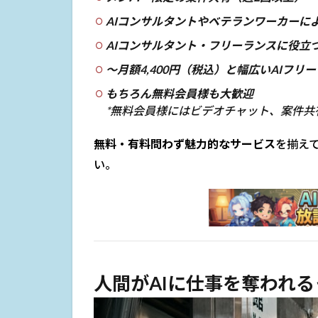
AIコンサルタントやベテランワーカーに
AIコンサルタント・フリーランスに役立
〜月額4,400円（税込）と幅広いAIフ
もちろん無料会員様も大歓迎
*無料会員様にはビデオチャット、案件共
無料・有料問わず魅力的なサービス
を揃え
い。
人間がAIに仕事を奪われ